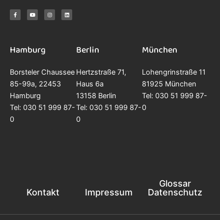
F
Y
I
L
a
o
n
i
c
u
s
n
e
t
t
k
b
u
a
e
o
b
g
d
o
e
r
i
k
a
n
-
m
f
Hamburg
Berlin
München
Borsteler Chaussee
Hertzstraße 71,
Lohengrinstraße 11
85-99a, 22453
Haus 6a
81925 München
Hamburg
13158 Berlin
Tel: 030 51 999 87-
Tel: 030 51 999 87-
Tel: 030 51 999 87-
0
0
0
Glossar
Kontakt
Impressum
Datenschutz