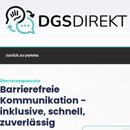
Zum
Inhalt
springen
zurück zu yomma
Übersetzungsservice
Barrierefreie
Kommunikation -
inklusive, schnell,
zuverlässig