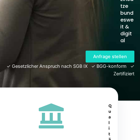
tze
bund
eswe
it &
digit
al
Anfrage stellen
✓
Gesetzlicher Anspruch nach SGB IX
✓
BGG-konform
✓
Zertifiziert
Q
u
a
l
i
t
ä