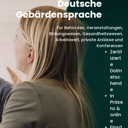
Deutsche
Gebärdensprache
Für Behörden, Veranstaltungen,
Bildungswesen, Gesundheitswesen,
Arbeitswelt, private Anlässe und
Konferenzen
Zertif
iziert
e
Dolm
etsc
hend
e
In
Präse
nz &
onlin
e
Einsä