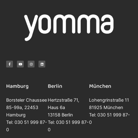
F
Y
I
L
a
o
n
i
c
u
s
n
e
t
t
k
b
u
a
e
o
b
g
d
o
e
r
i
k
a
n
-
m
f
Hamburg
Berlin
München
Borsteler Chaussee
Hertzstraße 71,
Lohengrinstraße 11
85-99a, 22453
Haus 6a
81925 München
Hamburg
13158 Berlin
Tel: 030 51 999 87-
Tel: 030 51 999 87-
Tel: 030 51 999 87-
0
0
0