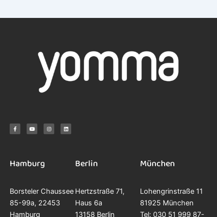
F
Y
I
L
a
o
n
i
c
u
s
n
e
t
t
k
b
u
a
e
o
b
g
d
o
e
r
i
k
a
n
-
m
f
Hamburg
Berlin
München
Borsteler Chaussee
Hertzstraße 71,
Lohengrinstraße 11
85-99a, 22453
Haus 6a
81925 München
Hamburg
13158 Berlin
Tel: 030 51 999 87-