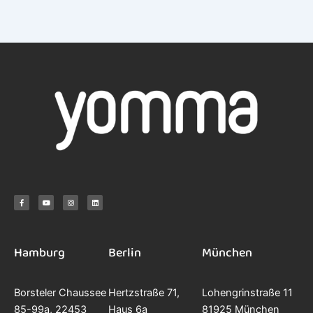
F
Y
I
L
a
o
n
i
c
u
s
n
e
t
t
k
b
u
a
e
o
b
g
d
o
e
r
i
k
a
n
-
m
f
Hamburg
Berlin
München
Borsteler Chaussee
Hertzstraße 71,
Lohengrinstraße 11
85-99a, 22453
Haus 6a
81925 München