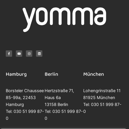
F
Y
I
L
a
o
n
i
c
u
s
n
e
t
t
k
b
u
a
e
o
b
g
d
o
e
r
i
k
a
n
-
m
f
Hamburg
Berlin
München
Borsteler Chaussee
Hertzstraße 71,
Lohengrinstraße 11
85-99a, 22453
Haus 6a
81925 München
Hamburg
13158 Berlin
Tel: 030 51 999 87-
Tel: 030 51 999 87-
Tel: 030 51 999 87-
0
0
0