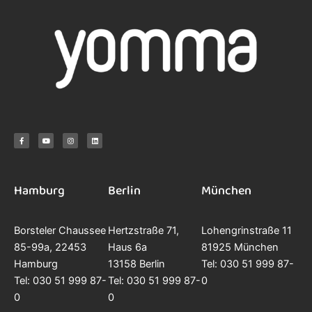
F
Y
I
L
a
o
n
i
c
u
s
n
e
t
t
k
b
u
a
e
o
b
g
d
o
e
r
i
k
a
n
-
m
f
Hamburg
Berlin
München
Borsteler Chaussee
Hertzstraße 71,
Lohengrinstraße 11
85-99a, 22453
Haus 6a
81925 München
Hamburg
13158 Berlin
Tel: 030 51 999 87-
Tel: 030 51 999 87-
Tel: 030 51 999 87-
0
0
0