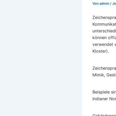
Von
admin
/
Ja
Zeichenspra
Kommunikati
unterschiedl
können offi
verwendet 
Kloster).
Zeichenspra
Mimik, Gest
Beispiele s
Indianer No
Gebärdenspr