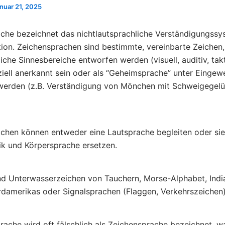
nuar 21, 2025
che bezeichnet das nichtlautsprachliche Verständigungssy
on. Zeichensprachen sind bestimmte, vereinbarte Zeichen, 
iche Sinnesbereiche entworfen werden (visuell, auditiv, takti
ziell anerkannt sein oder als “Geheimsprache” unter Eingew
werden (z.B. Verständigung von Mönchen mit Schweigegel
chen können entweder eine Lautsprache begleiten oder sie
ik und Körpersprache ersetzen.
ind Unterwasserzeichen von Tauchern, Morse-Alphabet, Indi
rdamerikas oder Signalsprachen (Flaggen, Verkehrszeichen)
ache wird oft fälschlich als Zeichensprache bezeichnet, wa