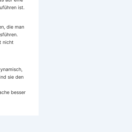
führen ist.
en, die man
sführen.
 nicht
dynamisch,
ind sie den
ache besser