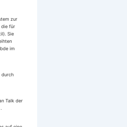
stem zur
die für
l). Sie
eihten
übde im
 durch
an Talk der
.
s auf eine