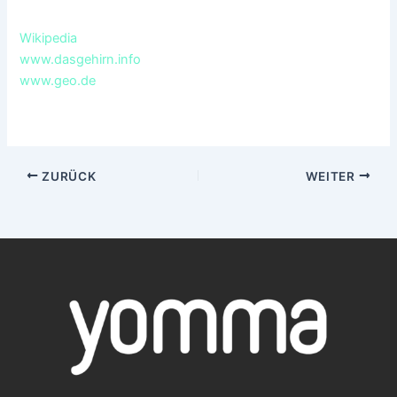
Wikipedia
www.dasgehirn.info
www.geo.de
ZURÜCK
WEITER