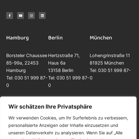
F
Y
I
L
a
o
n
i
c
u
s
n
e
t
t
k
b
u
a
e
o
b
g
d
o
e
r
i
k
a
n
-
m
f
Hamburg
Berlin
München
Borsteler Chaussee
Hertzstraße 71,
Lohengrinstraße 11
85-99a, 22453
Haus 6a
81925 München
Hamburg
13158 Berlin
Tel: 030 51 999 87-
Tel: 030 51 999 87-
Tel: 030 51 999 87-
0
0
0
Wir schätzen Ihre Privatsphäre
Wir verwenden Cookies, um Ihr Surferlebnis zu verbessern,
personalisierte Anzeigen oder Inhalte einzusetzen und
Glossar
Kontakt
Impressum
Datenschutz
unseren Datenverkehr zu analysieren. Wenn Sie auf „Alle