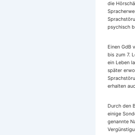
die Hörschä
Spracherwer
Sprachstöru
psychisch b
Einen GdB v
bis zum 7. 
ein Leben l
später erwo
Sprachstöru
erhalten au
Durch den B
einige Sond
genannte Na
Vergünstigu