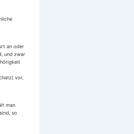
nliche
urt an oder
d, und zwar
hörigkeit
hatz) vor,
ält man
sind, so