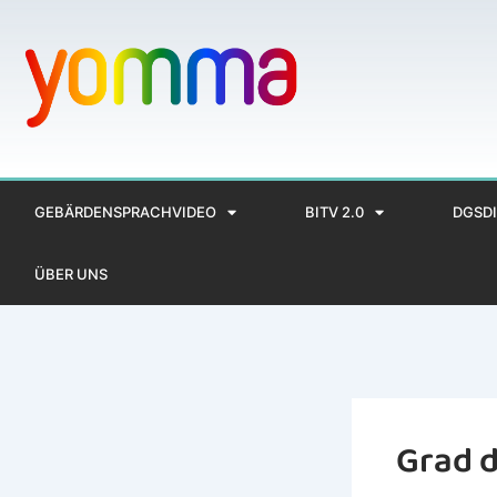
Zum
Inhalt
springen
GEBÄRDENSPRACHVIDEO
BITV 2.0
DGSDI
ÜBER UNS
Grad d