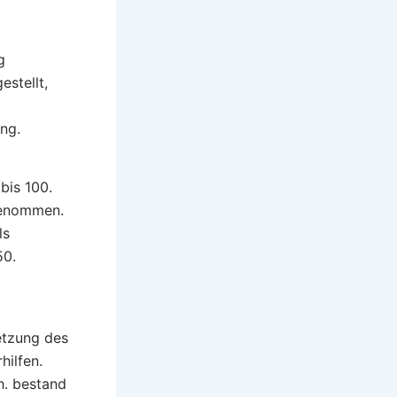
g
stellt,
ng.
bis 100.
ngenommen.
ls
50.
etzung des
hilfen.
h. bestand